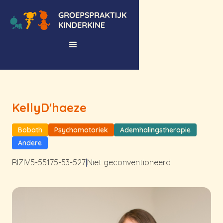
Kelly
D'haeze
Bobath
Psychomotoriek
Ademhalingstherapie
Andere
RIZIV
5-55175-53-527
|
Niet geconventioneerd